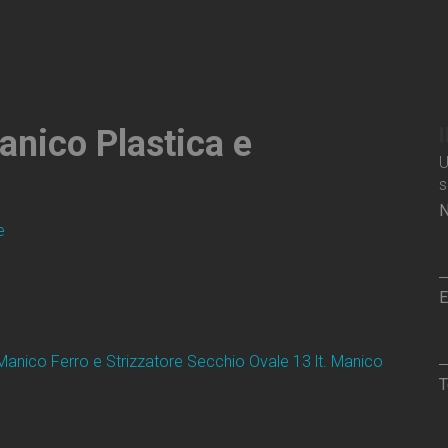
anico Plastica e
U
s
N
E
Manico Ferro e Strizzatore
Secchio Ovale 13 lt. Manico
T