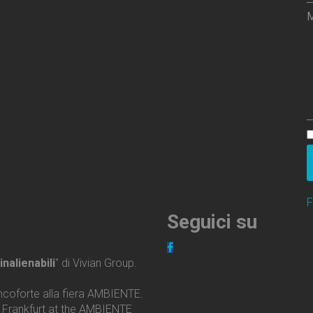
M
F
Seguici
su
inalienabili
" di Vivian Group.
ncoforte alla fiera AMBIENTE.
n Frankfurt at the AMBIENTE