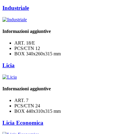
Industriale
Informazioni aggiuntive
ART.
18/E
PCS/CTN
12
BOX
340x260x315 mm
Licia
Informazioni aggiuntive
ART.
7
PCS/CTN
24
BOX
440x310x315 mm
Licia Economica