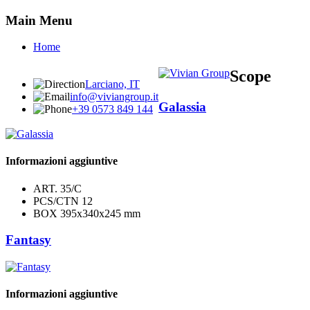
Main
Menu
Home
Scope
Larciano, IT
info@viviangroup.it
Galassia
+39 0573 849 144
Informazioni aggiuntive
ART.
35/C
PCS/CTN
12
BOX
395x340x245 mm
Fantasy
Informazioni aggiuntive