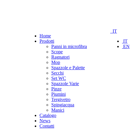
IT
Home
Prodotti
IT
Panni in microfibra
EN
Scope
Ragnatori
Mop
Spazzole e Palette
Secchi
Set WC
Spazzole Varie
Pinze
Piumini
Tergivetro
Spingiacqua
Manici
Catalogo
News
Contatti