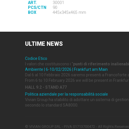
ART.
30001
PCS/CTN
90
BOX
445x345x465 mm
ULTIME
NEWS
Codice Etico
I valori che costituiscono i "
punti di riferimento inalienabi
Ambiente | 6-10/02/2026 | Frankfurt am Main
Dal 6 al 10 Febbraio 2026 saremo presenti a Francoforte 
From 6 to 10 February 2026 we will be present in Frankfur
HALL 9.2 - STAND A77
Politica aziendale per la responsabilità sociale
Vivian Group ha stabilito di adottare un sistema di gestion
secondo lo standard SA8000.
© VIVIAN GROUP SRL - P.IVA 01713700472 - All Rights Reserve