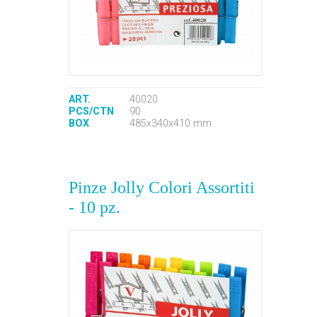
ART.
40020
PCS/CTN
90
BOX
485x340x410 mm
Pinze Jolly Colori Assortiti
- 10 pz.