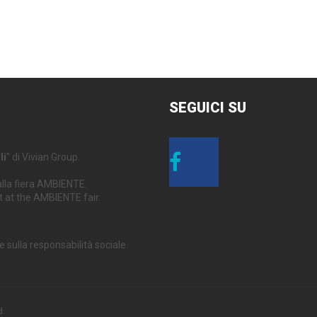
SEGUICI
SU
li
" di Vivian Group.
alla fiera AMBIENTE.
t at the AMBIENTE fair.
e sulla responsabilità sociale
d.