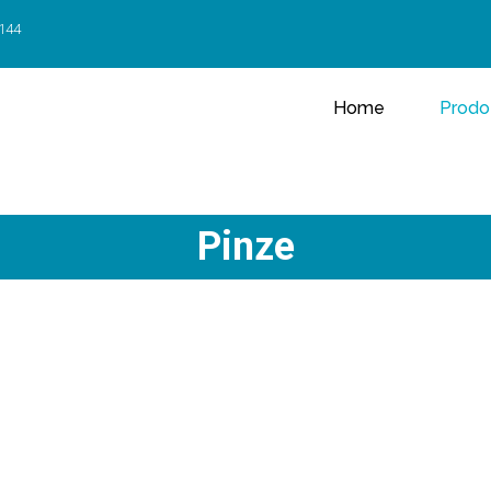
 144
Home
Prodot
Pinze