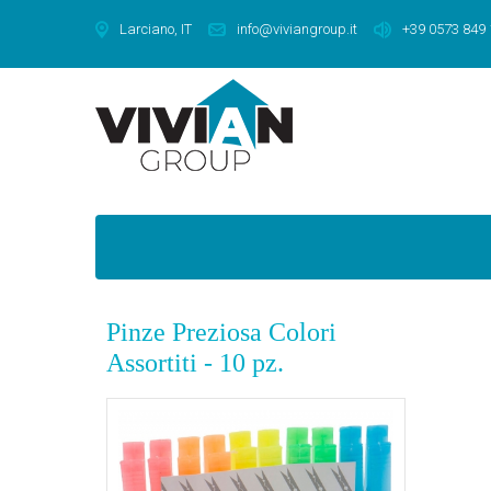
Larciano, IT
info@viviangroup.it
+39 0573 849
Pinze Preziosa Colori
Assortiti - 10 pz.