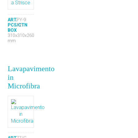
ART.
PY-9
PCS/CTN
12
BOX
310x310x260
mm
Lavapavimento
in
Microfibra