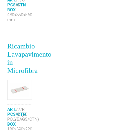
ART.
77/C
PCS/CTN
40
BOX
480x350x560
mm
Ricambio
Lavapavimento
in
Microfibra
ART.
77/R
PCS/CTN
40 (20
POLYBAGS/CTN)
BOX
180x390x220