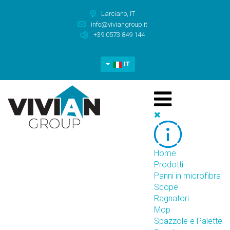
Larciano, IT
info@viviangroup.it
+39 0573 849 144
IT
Home
Prodotti
Panni in microfibra
Scope
Ragnatori
Mop
Spazzole e Palette