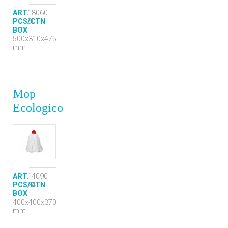
ART.
18060
PCS/CTN
50
BOX
500x310x475
mm
Mop
Ecologico
ART.
14090
PCS/CTN
24
BOX
400x400x370
mm