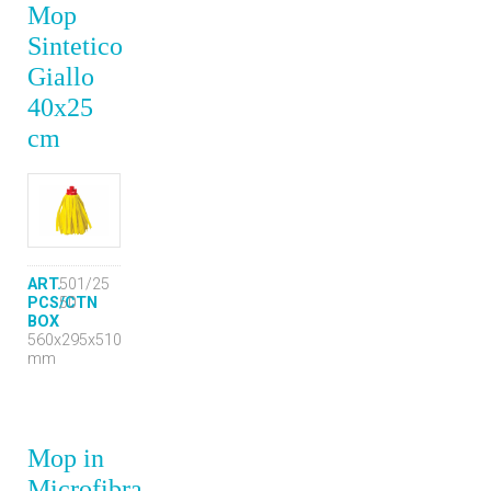
Mop
Sintetico
Giallo
40x25
cm
ART.
501/25
PCS/CTN
50
BOX
560x295x510
mm
Mop in
Microfibra