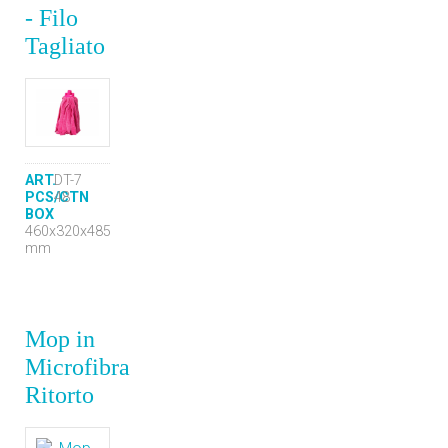
- Filo
Tagliato
ART.
DT-7
PCS/CTN
48
BOX
460x320x485
mm
Mop in
Microfibra
Ritorto