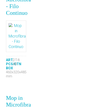
- Filo
Continuo
ART.
DT-8
PCS/CTN
48
BOX
460x320x485
mm
Mop in
Microfibra