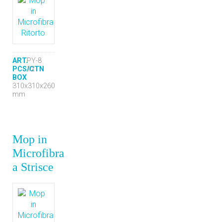
ART.
PY-8
PCS/CTN
12
BOX
310x310x260
mm
Mop in
Microfibra
a Strisce