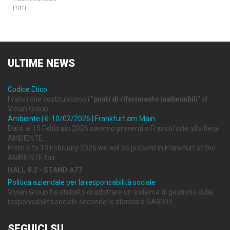
mm
ULTIME
NEWS
Codice Etico
I valori che costituiscono i "
punti di riferimento inalienabili
" di
Vivian Group.
Ambiente | 6-10/02/2026 | Frankfurt am Main
Dal 6 al 10 Febbraio 2026 saremo presenti a Francoforte alla fiera
AMBIENTE.
From 6 to 10 February 2026 we will be present in Frankfurt at the
AMBIENTE fair.
HALL 9.2 - STAND A77
Politica aziendale per la responsabilità sociale
Vivian Group ha stabilito di adottare un sistema di gestione sulla
responsabilità sociale secondo lo standard SA8000.
SEGUICI
SU