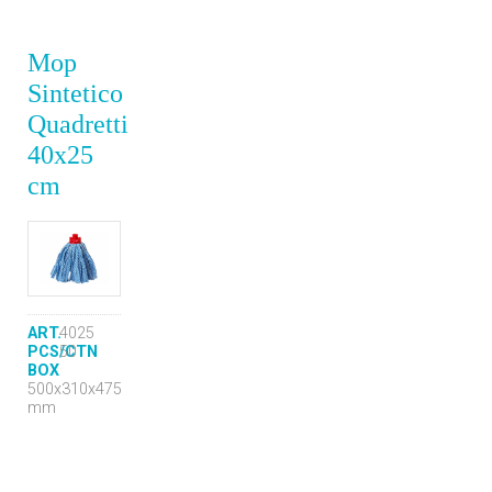
Mop
Sintetico
Quadretti
40x25
cm
ART.
4025
PCS/CTN
50
BOX
500x310x475
mm