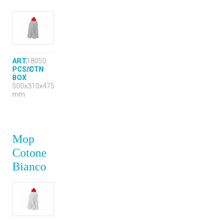
ART.
18050
PCS/CTN
50
BOX
500x310x475
mm
Mop
Cotone
Bianco