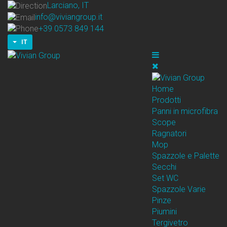
Larciano, IT
info@viviangroup.it
+39 0573 849 144
IT
Home
Prodotti
Panni in microfibra
Scope
Ragnatori
Mop
Spazzole e Palette
Secchi
Set WC
Spazzole Varie
Pinze
Piumini
Tergivetro