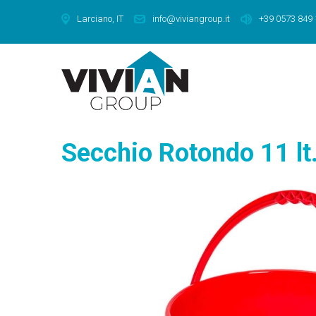
Larciano, IT
info@viviangroup.it
+39 0573 849
Secchio Rotondo 11 lt