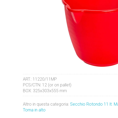
ART.:
11220/11MP
PCS/CTN:
12 (or on pallet)
BOX:
325x303x555 mm
Altro in questa categoria:
Secchio Rotondo 11 lt. M
Torna in alto