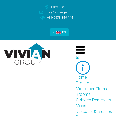
Larciano, IT
info@viviangroup.it
+39 0573 849 144
EN
Home
Products
Microfiber Cloths
Brooms
Cobweb Removers
Mops
Dustpans & Brushes