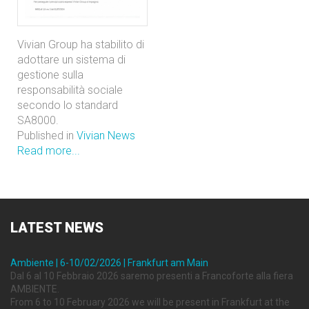
Vivian Group ha stabilito di
adottare un sistema di
gestione sulla
responsabilità sociale
secondo lo standard
SA8000.
Published in
Vivian News
Read more...
LATEST
NEWS
Ambiente | 6-10/02/2026 | Frankfurt am Main
Dal 6 al 10 Febbraio 2026 saremo presenti a Francoforte alla fiera
AMBIENTE.
From 6 to 10 February 2026 we will be present in Frankfurt at the