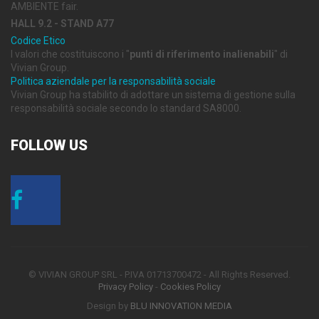
AMBIENTE fair.
HALL 9.2 - STAND A77
Codice Etico
I valori che costituiscono i "
punti di riferimento inalienabili
" di
Vivian Group.
Politica aziendale per la responsabilità sociale
Vivian Group ha stabilito di adottare un sistema di gestione sulla
responsabilità sociale secondo lo standard SA8000.
FOLLOW
US
© VIVIAN GROUP SRL - P.IVA 01713700472 - All Rights Reserved.
Privacy Policy
-
Cookies Policy
Design by
BLU INNOVATION MEDIA